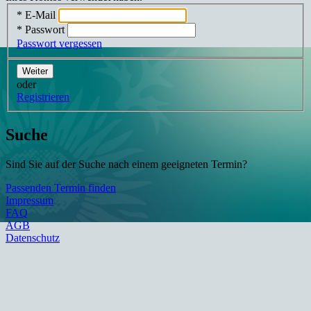
* E-Mail
* Passwort
Passwort vergessen
Weiter
oder
Registrieren
Suche
Sind Sie auf der Suche nach einem geeigneten Termin?
Passenden Termin finden
Impressum
FAQ
AGB
Datenschutz